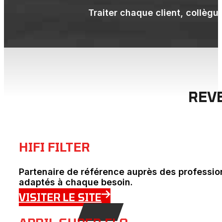
Traiter chaque client, collègu
REV
HIFI FILTER
Partenaire de référence auprès des professio
adaptés à chaque besoin.
VISITER LE SITE